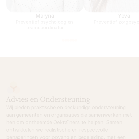
Maryna
Yeva
Preventief psycholoog en 
Preventief zorgpsy
teamcoördinator
Advies en Ondersteuning
Wij bieden praktische en deskundige ondersteuning 
aan gemeenten en organisaties die samenwerken met 
hen om ontheemde Oekraïners te helpen. Samen 
ontwikkelen we realistische en respectvolle 
benaderingen voor opvang en begeleiding, met een 