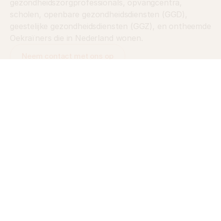
gezondheidszorgprofessionals, opvangcentra, 
scholen, openbare gezondheidsdiensten (GGD), 
geestelijke gezondheidsdiensten (GGZ), en ontheemde 
Oekraïners die in Nederland wonen.
Neem contact met ons op
Voor organisaties
Voor ontheemde Oekraïners