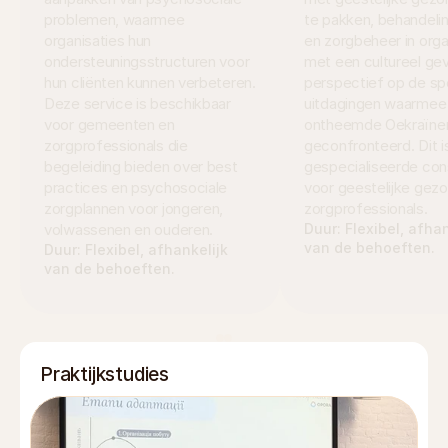
problemen, waarmee 
te pakken, behandelin
organisaties hun 
en zorgbeheer in organ
ondersteuningsstructuren voor 
met een cultureel gev
hun cliënten kunnen verbeteren. 
perspectief op de spe
Deze service is beschikbaar 
uitdagingen waarmee 
voor gemeenten en 
ontheemde Oekraïner
zorgprofessionals die 
geconfronteerd. Dit is
begeleiding bieden over best 
gespecialiseerde cons
practices en psychosociale 
voor geestelijke gezo
zorgplannen voor jongeren, 
zorgprofessionals.
volwassenen en ouderen.
Duur: Flexibel, afhan
van de behoeften.
Duur: Flexibel, afhankelijk 
van de behoeften.
Praktijkstudies